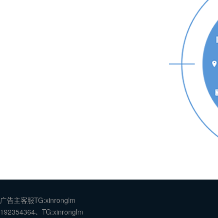
广告主客服TG:xinronglm
192354364、TG:xinronglm